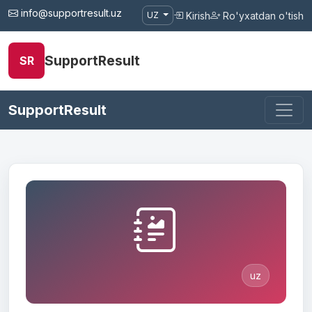
info@supportresult.uz
Kirish
Ro'yxatdan o'tish
UZ
SupportResult
SR
SupportResult
uz